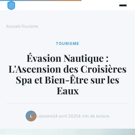
Accueil
›
Tourisme
TOURISME
Évasion Nautique :
L'Ascension des Croisières
Spa et Bien-Être sur les
Eaux
Léandre
24 avril 2025
4 min de lecture
L