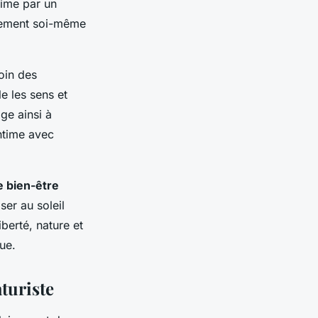
prime par un
einement soi-même
loin des
e les sens et
ge ainsi à
intime avec
e bien-être
ser au soleil
iberté, nature et
ue.
turiste