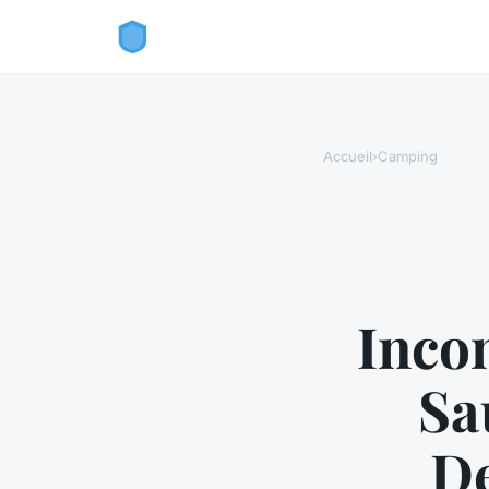
Accueil
›
Camping
Inco
Sa
De