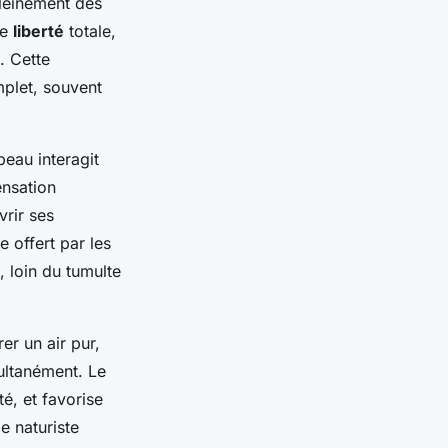
pleinement des
ne
liberté
totale,
. Cette
mplet, souvent
eau interagit
ensation
rir ses
 offert par les
 loin du tumulte
er un air pur,
multanément. Le
é, et favorise
e naturiste