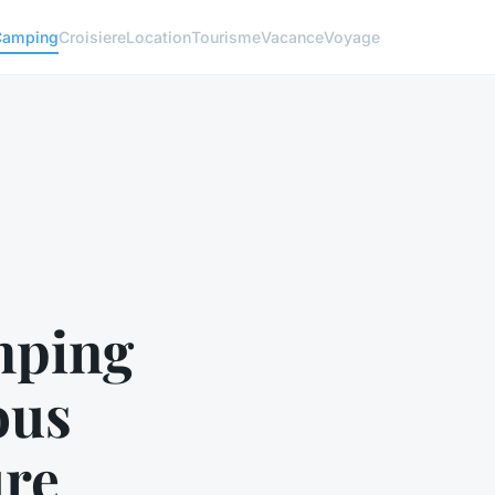
Camping
Croisiere
Location
Tourisme
Vacance
Voyage
mping
ous
ure