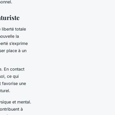
sonnel.
turiste
liberté totale
ouvelle la
berté s’exprime
sser place à un
. En contact
sol, ce qui
t favorise une
turel.
ysique et mental.
contribuent à