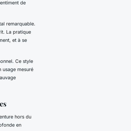
sentiment de
tal remarquable.
it. La pratique
ment, et à se
sonnel. Ce style
un usage mesuré
 sauvage
es
venture hors du
ofonde en