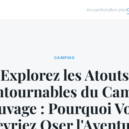
Accueil
Actu
Bon plan
CAMPING
Explorez les Atouts
ntournables du Ca
uvage : Pourquoi V
vriez Oser l'Avent