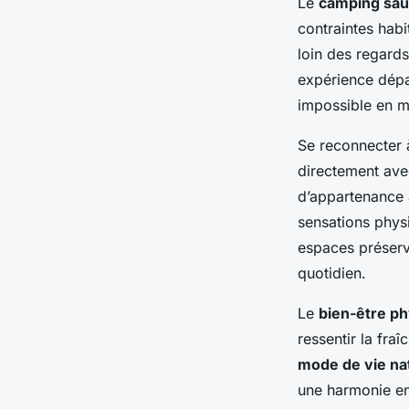
Le
camping sa
contraintes habi
loin des regards
expérience dépas
impossible en mi
Se reconnecter 
directement avec 
d’appartenance 
sensations physi
espaces préserv
quotidien.
Le
bien-être p
ressentir la fra
mode de vie na
une harmonie en