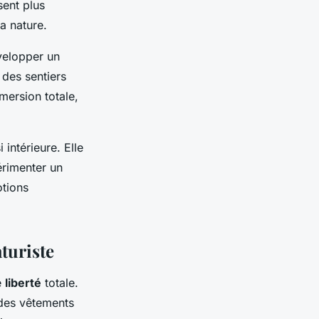
sent plus
a nature.
velopper un
 des sentiers
mersion totale,
 intérieure. Elle
érimenter un
otions
turiste
e
liberté
totale.
 des vêtements