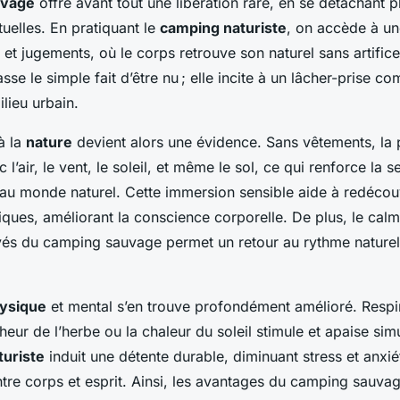
uvage
offre avant tout une libération rare, en se détachant 
tuelles. En pratiquant le
camping naturiste
, on accède à u
 et jugements, où le corps retrouve son naturel sans artifice
se le simple fait d’être nu ; elle incite à un lâcher-prise co
lieu urbain.
à la
nature
devient alors une évidence. Sans vêtements, la p
l’air, le vent, le soleil, et même le sol, ce qui renforce la s
au monde naturel. Cette immersion sensible aide à redécouv
ques, améliorant la conscience corporelle. De plus, le calme
és du camping sauvage permet un retour au rythme naturel,
hysique
et mental s’en trouve profondément amélioré. Respir
îcheur de l’herbe ou la chaleur du soleil stimule et apaise si
turiste
induit une détente durable, diminuant stress et anxiét
tre corps et esprit. Ainsi, les avantages du camping sauvag