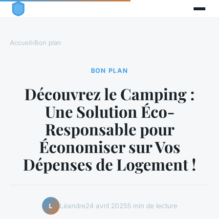
Accueil
›
Bon plan
BON PLAN
Découvrez le Camping :
Une Solution Éco-
Responsable pour
Économiser sur Vos
Dépenses de Logement !
Léandre
24 avril 2025
5 min de lecture
L